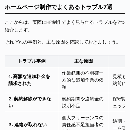
ホームページ制作でよくあるトラブル7選
ここからは、実際にHP制作でよく見られるトラブルを7つ
紹介します。
それぞれの事例と、主な原因を確認しておきましょう。
トラブル事例
主な原因
作業範囲の不明確一
1. 高額な追加料金を
見積も
方的な追加作業の依
請求された
約前に
頼
2. 契約解除ができな
契約期間や違約金の
保守期
い
説明不足
ェック
個人フリーランスの
納期・
3. 連絡が取れない
責任感不足担当者の
ーを契