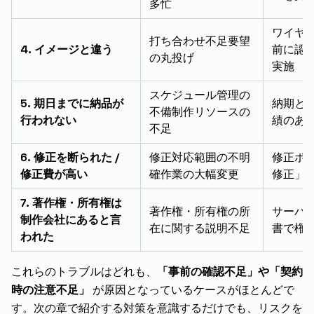
多忙
ワイヤ
打ち合わせ不足要望
4. イメージと違う
前に認
の丸投げ
実施
スケジュール管理の
5. 期日までに納品が
納期と
不備制作リソースの
行われない
績のあ
不足
6. 修正を断られた /
修正対応範囲の不明
修正ポ
修正費が高い
確作業の大幅変更
修正」
7. 著作権・所有権は
著作権・所有権の所
サーバ
制作会社にあると言
在に関する説明不足
書で権
われた
これらのトラブルはどれも、
「事前の確認不足」や「契約
時の注意不足」
が原因となっているケースがほとんどで
す。次の章で紹介する対策を意識するだけでも、リスクを