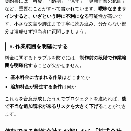
契約書には「料金」「納期」「保守」「更新作業の範囲」
など、重要なことがすべて書かれています。
曖昧なままサ
インすると、いざという時に不利になる
可能性が高いで
す。小さな文言や脚注まで丁寧に読み込み、分からない部
分は遠慮せず担当者に質問しましょう。
6. 作業範囲を明確にする
料金に関するトラブルを防ぐには、
制作前の段階で作業範
囲を明確化
することが欠かせません。
基本料金に含まれる作業
はどこまでか
追加料金が発生する条件
は何か
これらを合意形成したうえでプロジェクトを進めれば、
後
で不当な追加請求が来るリスクを大きく下げる
ことができ
ます。