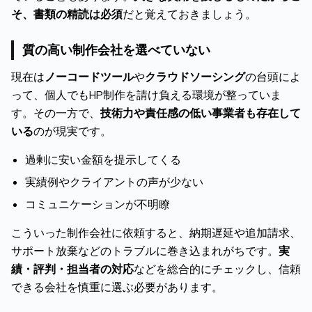
そ、書類の精読は必須
だと覚えておきましょう。
質の高い制作会社を選べていない
現在は
ノーコードツール
や
クラウドソーシング
の台頭によ
って、個人でもHP制作を請け負える環境が整っていま
す。その一方で、
技術力や責任感の低い事業者も存在して
いる
のが現実です。
過剰に安い金額を提示してくる
実績例やクライアントの声が少ない
コミュニケーションが不明瞭
こういった制作会社に依頼すると、納期遅延や追加請求、
サポート放棄などのトラブルに巻き込まれがちです。
実
績・評判・担当者の対応
などを総合的にチェックし、信頼
できる会社を慎重に選ぶ必要があります。