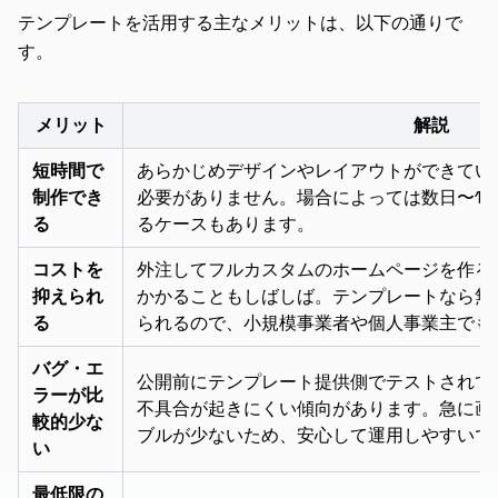
テンプレートを活用する主なメリットは、以下の通りで
す。
メリット
解説
短時間で
あらかじめデザインやレイアウトができてい
制作でき
必要がありません。場合によっては数日〜1
る
るケースもあります。
コストを
外注してフルカスタムのホームページを作ると
抑えられ
かかることもしばしば。テンプレートなら無
る
られるので、小規模事業者や個人事業主でも
バグ・エ
公開前にテンプレート提供側でテストされて
ラーが比
不具合が起きにくい傾向があります。急に画
較的少な
ブルが少ないため、安心して運用しやすいで
い
最低限の